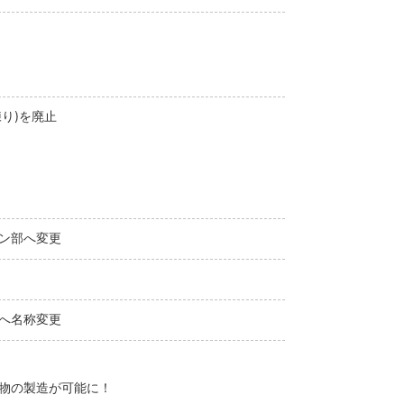
練り)を廃止
ン部へ変更
へ名称変更
物の製造が可能に！