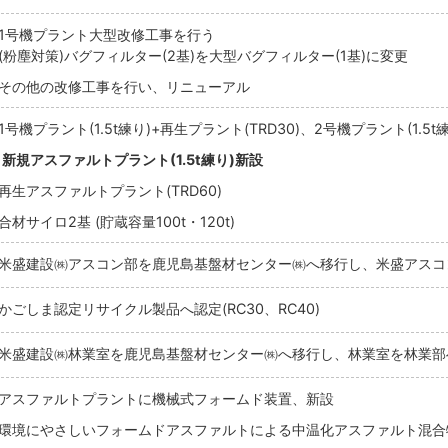
1号機プラント大型改修工事を行う
(粉塵対策)バグフィルター(2基)を大型バグフィルター(1基)に変更
その他の改修工事を行い、リニューアル
1号機プラント(1.5t練り)+再生プラント(TRD30)、2号機プラント(1.5t
新規アスファルトプラント(1.5t練り)新設
再生アスファルトプラント(TRD60)
合材サイロ2基 (貯蔵容量100t・120t)
米盛建設㈱アスコン部を鹿児島基盤材センター㈱へ移行し、米盛アスコ
かごしま認定リサイクル製品へ認定(RC30、RC40)
米盛建設㈱林業室を鹿児島基盤材センター㈱へ移行し、林業室を林業部
アスファルトプラントに機械式フォームド装置、新設
環境にやさしいフォームドアスファルトによる中温化アスファルト混合