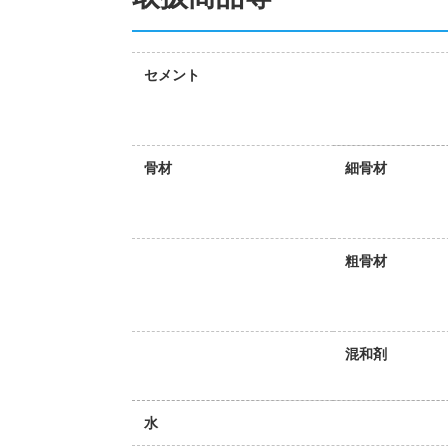
セメント
骨材
細骨材
粗骨材
混和剤
水