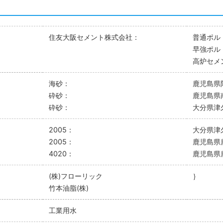
住友大阪セメント株式会社：
普通ポル
早強ポル
高炉セメ
海砂：
鹿児島県
砕砂：
鹿児島県
砕砂：
大分県津
2005：
大分県津
2005：
鹿児島県
4020：
鹿児島県
(株)フローリック
｝
竹本油脂(株)
工業用水