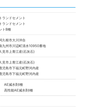
トランドセメント
トランドセメント
ントB種
阿久根市大川沖合
南九州市川辺町清水10950番地
久見市上青江産(石灰石)
久見市上青江産(石灰石)
鹿児島市下福元町野河内産
鹿児島市下福元町野河内産
AE減水剤I種
高性能AE減水剤I種