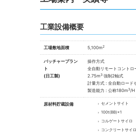
工業設備概要
2
工場敷地面積
5,100m
バッチャープラン
操作方式
ト
全自動リモートコントロ
3
(日工製)
2.75m
強制2軸式
計量方式 : 全自動ロード
3
製造能力 : 公称180m
/
セメントサイト
原材料貯蔵設備
100t(BB)×1
コルゲートサイロ
コンクリートサイ