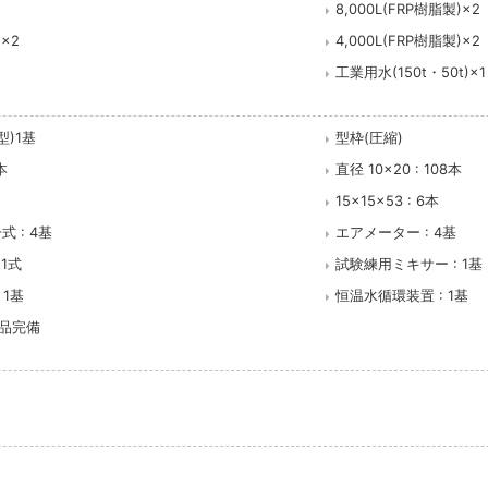
8,000L(FRP樹脂製)×2
)×2
4,000L(FRP樹脂製)×2
工業用水(150t・50t)×
型)1基
型枠(圧縮)
本
直径 10×20 : 108本
15×15×53 : 6本
 : 4基
エアメーター : 4基
1式
試験練用ミキサー : 1基
 1基
恒温水循環装置 : 1基
備品完備