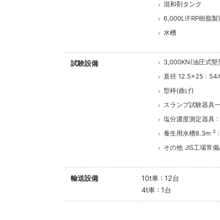
混和剤タンク
6,000L(FRP樹脂製
水槽
3,000KN(油圧式堅
試験設備
直径 12.5×25 : 54
型枠(曲げ)
スランプ試験器具一式
塩分濃度測定器具 : 
3
養生用水槽8.3m
:
その他 JIS工場常
輸送設備
10t車 : 12台
4t車 : 1台