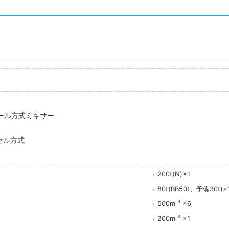
ール方式ミキサー
セル方式
H
200t(N)×1
80t(BB50t、予備30t)×
3
500m
×6
3
ロ
200m
×1