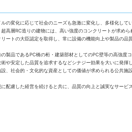
イルの変化に応じて社会のニーズも急激に変化し、多様化して
り超高層RC造りの建物には、高い強度のコンクリートが求めら
クリートの大臣認定を取得し、常に設備の機能向上や製品の品
の製品であるPC橋の桁・建築部材としてのPC壁等の高強度
技術や安定した品質を追求するなどシナジー効果を大いに発揮
施設、社会的・文化的な資産としての価値が求められる公共施
境に配慮した経営を続けると共に、品質の向上と誠実なサービ