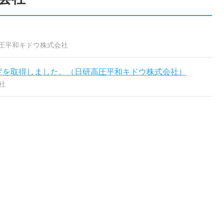
圧平和キドウ株式会社
定を取得しました。（日研高圧平和キドウ株式会社）
社