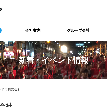
会社案内
グループ会社
新着・イベント情報
キドウ株式会社
会社