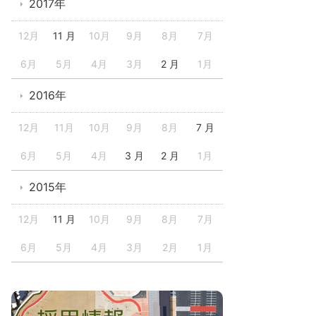
2017年
12月
11 月
10月
9月
8月
7月
6月
5月
4月
3月
2 月
1月
2016年
12月
11月
10月
9月
8月
7 月
6月
5月
4月
3 月
2 月
1月
2015年
12月
11 月
10月
9月
8月
7月
6月
5月
4月
3月
2月
1月