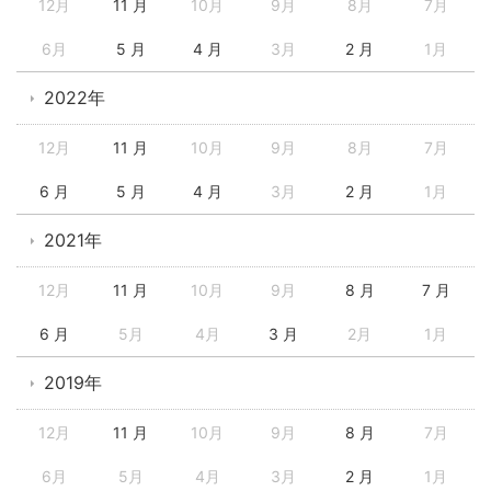
12月
11 月
10月
9月
8月
7月
6月
5 月
4 月
3月
2 月
1月
2022年
12月
11 月
10月
9月
8月
7月
6 月
5 月
4 月
3月
2 月
1月
2021年
12月
11 月
10月
9月
8 月
7 月
6 月
5月
4月
3 月
2月
1月
2019年
12月
11 月
10月
9月
8 月
7月
6月
5月
4月
3月
2 月
1月