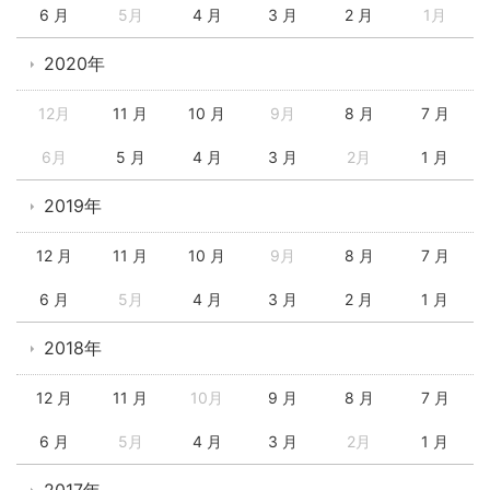
6 月
5月
4 月
3 月
2 月
1月
2020年
12月
11 月
10 月
9月
8 月
7 月
6月
5 月
4 月
3 月
2月
1 月
2019年
12 月
11 月
10 月
9月
8 月
7 月
6 月
5月
4 月
3 月
2 月
1 月
2018年
12 月
11 月
10月
9 月
8 月
7 月
6 月
5月
4 月
3 月
2月
1 月