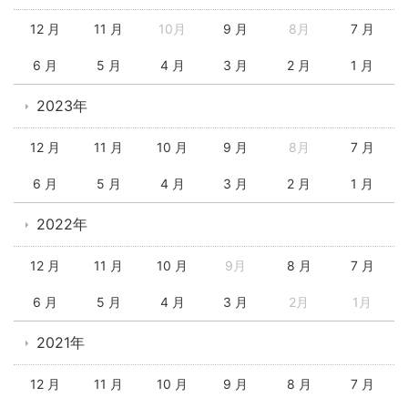
12 月
11 月
10月
9 月
8月
7 月
6 月
5 月
4 月
3 月
2 月
1 月
2023年
12 月
11 月
10 月
9 月
8月
7 月
6 月
5 月
4 月
3 月
2 月
1 月
2022年
12 月
11 月
10 月
9月
8 月
7 月
6 月
5 月
4 月
3 月
2月
1月
2021年
12 月
11 月
10 月
9 月
8 月
7 月