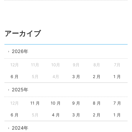
アーカイブ
2026年
12月
11月
10月
9月
8月
7月
6 月
5月
4月
3 月
2 月
1 月
2025年
12月
11 月
10 月
9 月
8 月
7 月
6 月
5月
4 月
3 月
2 月
1 月
2024年