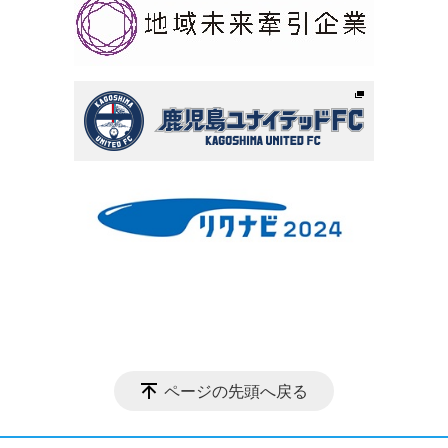
ページの先頭へ戻る