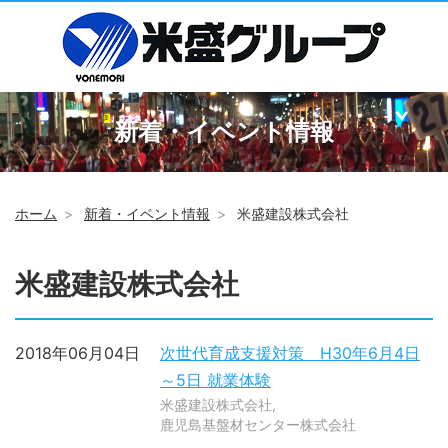
新着・イベント情報
ホーム
新着・イベント情報
米盛建設株式会社
米盛建設株式会社
2018年06月04日
次世代育成支援対策 H30年6月4日
～5日 就業体験
米盛建設株式会社
鹿児島基盤材センター株式会社