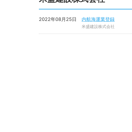
2022年08月25日
内航海運業登録
米盛建設株式会社