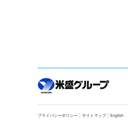
プライバシーポリシー
サイトマップ
English