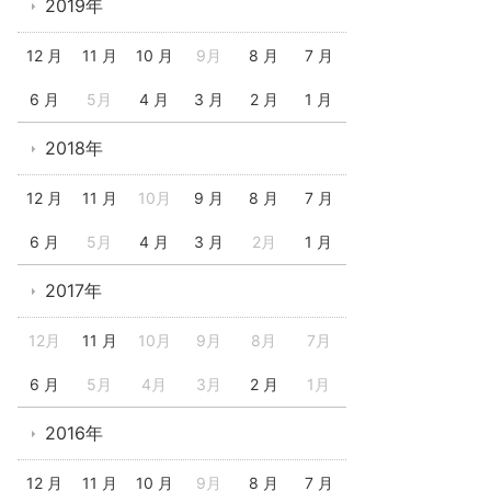
2019年
12 月
11 月
10 月
9月
8 月
7 月
6 月
5月
4 月
3 月
2 月
1 月
2018年
12 月
11 月
10月
9 月
8 月
7 月
6 月
5月
4 月
3 月
2月
1 月
2017年
12月
11 月
10月
9月
8月
7月
6 月
5月
4月
3月
2 月
1月
2016年
12 月
11 月
10 月
9月
8 月
7 月