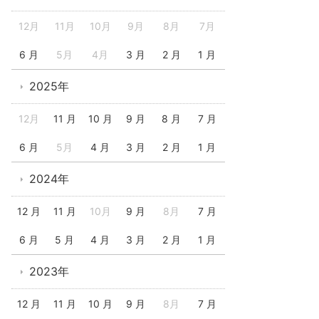
12月
11月
10月
9月
8月
7月
6 月
5月
4月
3 月
2 月
1 月
2025年
12月
11 月
10 月
9 月
8 月
7 月
6 月
5月
4 月
3 月
2 月
1 月
2024年
12 月
11 月
10月
9 月
8月
7 月
6 月
5 月
4 月
3 月
2 月
1 月
2023年
12 月
11 月
10 月
9 月
8月
7 月