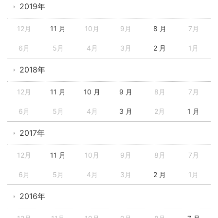
2019年
12月
11 月
10月
9月
8 月
7月
6月
5月
4月
3月
2 月
1月
2018年
12月
11 月
10 月
9 月
8月
7月
6月
5月
4月
3 月
2月
1 月
2017年
12月
11 月
10月
9月
8月
7月
6月
5月
4月
3月
2 月
1月
2016年