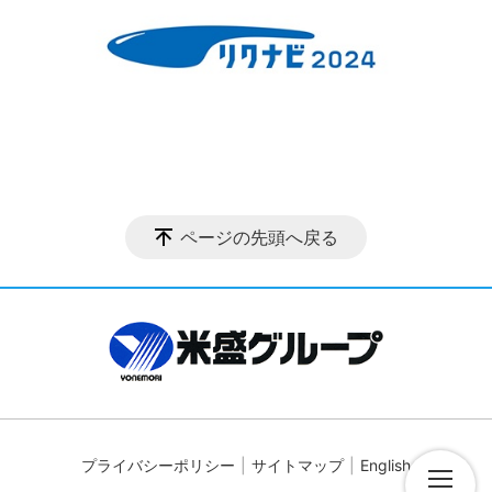
ページの先頭へ戻る
プライバシーポリシー
サイトマップ
English