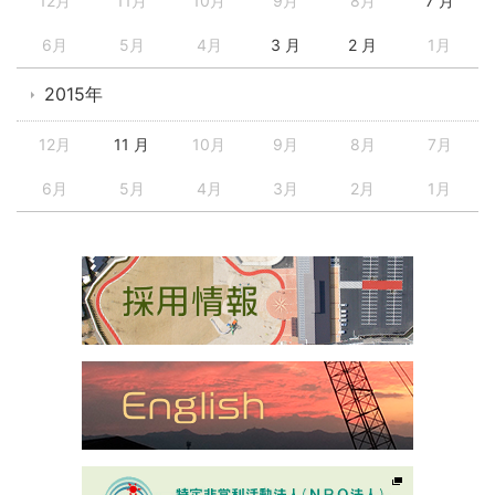
12月
11月
10月
9月
8月
7 月
6月
5月
4月
3 月
2 月
1月
2015年
12月
11 月
10月
9月
8月
7月
6月
5月
4月
3月
2月
1月