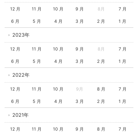
12 月
11 月
10 月
9 月
8月
7 月
6 月
5 月
4 月
3 月
2 月
1 月
2023年
12 月
11 月
10 月
9 月
8月
7 月
6 月
5 月
4 月
3 月
2 月
1 月
2022年
12 月
11 月
10 月
9月
8 月
7 月
6 月
5 月
4 月
3 月
2 月
1 月
2021年
12 月
11 月
10 月
9 月
8 月
7 月