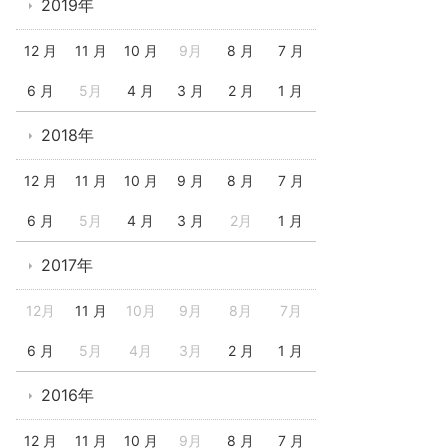
2019年
12 月
11 月
10 月
9月
8 月
7 月
6 月
5月
4 月
3 月
2 月
1 月
2018年
12 月
11 月
10 月
9 月
8 月
7 月
6 月
5月
4 月
3 月
2月
1 月
2017年
12月
11 月
10月
9月
8月
7月
6 月
5月
4月
3月
2 月
1 月
2016年
12 月
11 月
10 月
9月
8 月
7 月