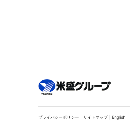
プライバシーポリシー
サイトマップ
English