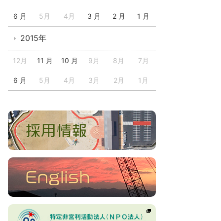
6 月
5月
4月
3 月
2 月
1 月
2015年
12月
11 月
10 月
9月
8月
7月
6 月
5月
4月
3月
2月
1月