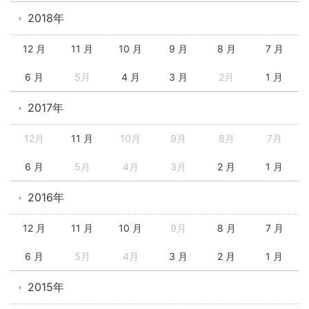
2018年
12 月
11 月
10 月
9 月
8 月
7 月
6 月
5月
4 月
3 月
2月
1 月
2017年
12月
11 月
10月
9月
8月
7月
6 月
5月
4月
3月
2 月
1 月
2016年
12 月
11 月
10 月
9月
8 月
7 月
6 月
5月
4月
3 月
2 月
1 月
2015年