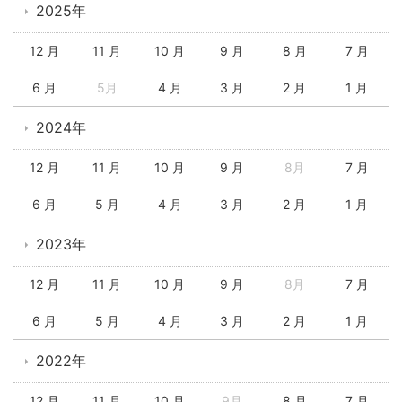
2025年
12 月
11 月
10 月
9 月
8 月
7 月
6 月
5月
4 月
3 月
2 月
1 月
2024年
12 月
11 月
10 月
9 月
8月
7 月
6 月
5 月
4 月
3 月
2 月
1 月
2023年
12 月
11 月
10 月
9 月
8月
7 月
6 月
5 月
4 月
3 月
2 月
1 月
2022年
12 月
11 月
10 月
9月
8 月
7 月