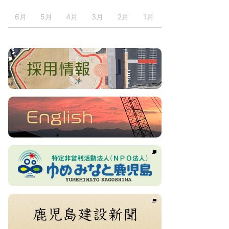
6月
5月
4月
3月
2月
1月