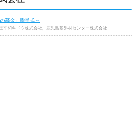
緑の募金」贈呈式～
圧平和キドウ株式会社
鹿児島基盤材センター株式会社