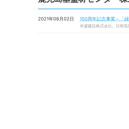
2021年08月02日
100周年記念事業～「
米盛建設株式会社
日研高