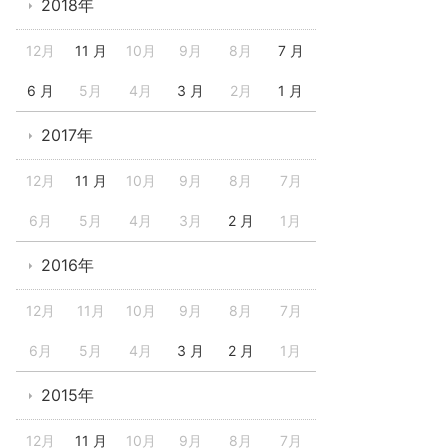
2018年
12月
11 月
10月
9月
8月
7 月
6 月
5月
4月
3 月
2月
1 月
2017年
12月
11 月
10月
9月
8月
7月
6月
5月
4月
3月
2 月
1月
2016年
12月
11月
10月
9月
8月
7月
6月
5月
4月
3 月
2 月
1月
2015年
12月
11 月
10月
9月
8月
7月