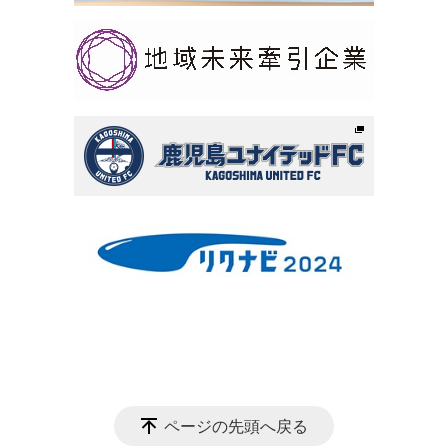
ページの先頭へ戻る