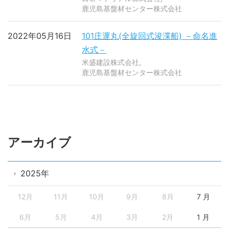
鹿児島基盤材センター株式会社
2022年05月16日
101庄運丸(全旋回式浚渫船) －命名進
水式－
米盛建設株式会社
鹿児島基盤材センター株式会社
アーカイブ
2025年
12月
11月
10月
9月
8月
7 月
6月
5月
4月
3月
2月
1 月