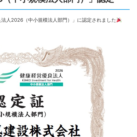
法人2026（中小規模法人部門）」に認定されました