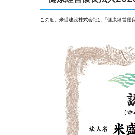
この度、米盛建設株式会社は「健康経営優良