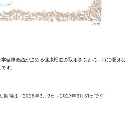
日本健康会議が進める健康増進の取組をもとに、特に優良な
度です。
期間は、2026年3月9日～2027年3月31日です。