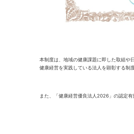
本制度は、地域の健康課題に即した取組や
健康経営を実践している法人を顕彰する制
また、「健康経営優良法人2026」の認定有効