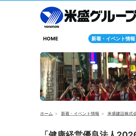
HOME
新着・イベント情報
ホーム
新着・イベント情報
米盛建設株式
「健康経営優良法人20