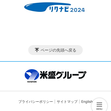
ページの先頭へ戻る
プライバシーポリシー
サイトマップ
English