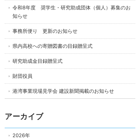
令和8年度 奨学生・研究助成団体（個人）募集のお
知らせ
事務所便り 更新のお知らせ
県内高校への寄贈図書の目録贈呈式
研究助成金目録贈呈式
財団役員
港湾事業現場見学会 建設新聞掲載のお知らせ
アーカイブ
2026年