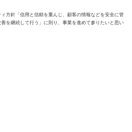
ティ方針「信用と信頼を重んじ、顧客の情報などを安全に管
改善を継続して行う」に則り、事業を進めて参りたいと思い