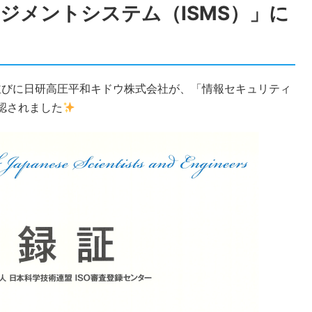
ジメントシステム（ISMS）」に
並びに日研高圧平和キドウ株式会社が、「情報セキュリティ
認されました