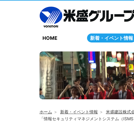
HOME
新着・イベント情報
ホーム
新着・イベント情報
米盛建設株式
「情報セキュリティマネジメントシステム（ISM