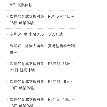
8日 就業体験
次世代育成支援対策 R6年5月14日～
16日 就業体験
令和6年度 米盛グループ入社式
調印式～外国人留学生貸与型奨学金制
度～
次世代育成支援対策 R6年1月23日～
25日 就業体験
次世代育成支援対策 R5年11月8日～
10日 就業体験
次世代育成支援対策 R5年5月16日～
18日 就業体験