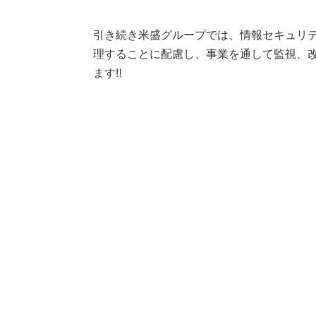
引き続き米盛グループでは、情報セキュリ
理することに配慮し、事業を通して監視、
ます‼