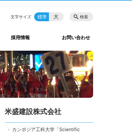
大
標準
文字サイズ
検索
採用情報
お問い合わせ
米盛建設株式会社
カンボジア工科大学「Scientific