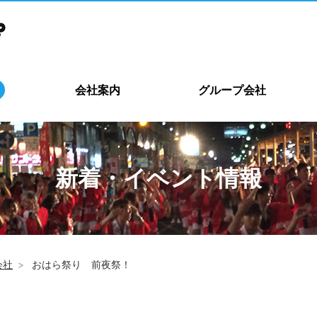
会社案内
グループ会社
新着・イベント情報
会社
おはら祭り 前夜祭！