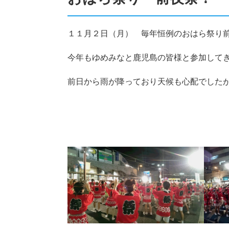
１１月２日（月） 毎年恒例のおはら祭り
今年もゆめみなと鹿児島の皆様と参加して
前日から雨が降っており天候も心配でした