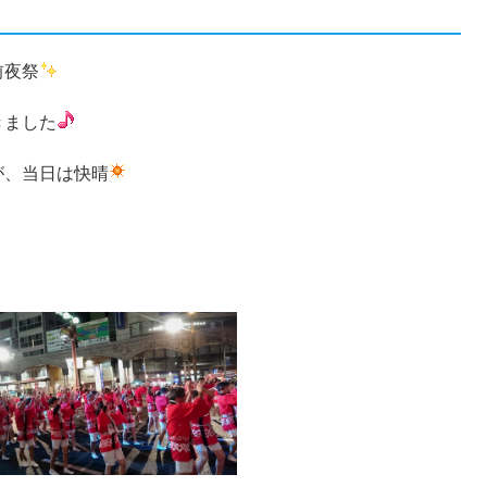
前夜祭
きました
が、当日は快晴