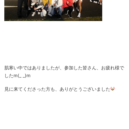
肌寒い中ではありましたが、参加した皆さん、お疲れ様で
したm(_ _)m
見に来てくださった方も、ありがとうございました