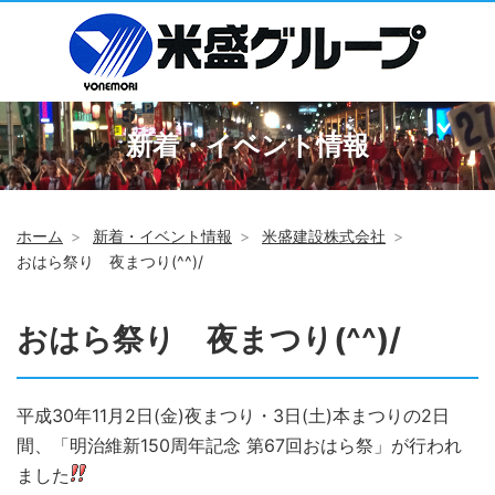
新着・イベント情報
ホーム
新着・イベント情報
米盛建設株式会社
おはら祭り 夜まつり(^^)/
おはら祭り 夜まつり(^^)/
平成30年11月2日(金)夜まつり・3日(土)本まつりの2日
間、「明治維新150周年記念 第67回おはら祭」が行われ
ました