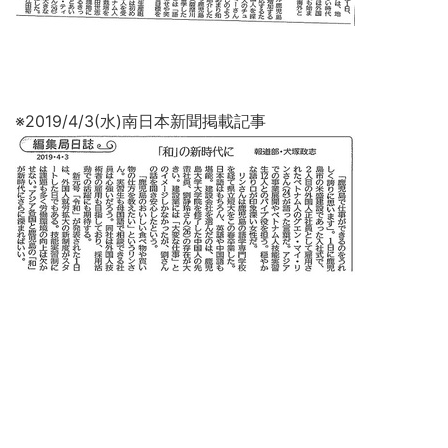
※2019/4/3(水)南日本新聞掲載記事