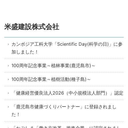
米盛建設株式会社
カンボジア工科大学「Scientific Day(科学の日)」に参
加しました！
100周年記念事業～植林事業(鹿児島市)～
100周年記念事業～植樹活動(種子島)～
「健康経営優良法人2026（中小規模法人部門）」認定
「鹿児島市健康づくりパートナー」に登録されまし
た！