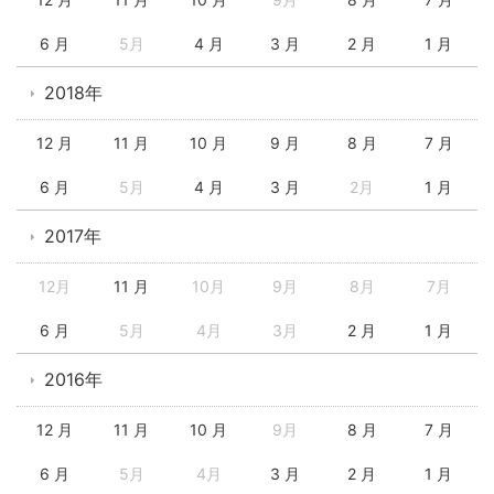
6 月
5月
4 月
3 月
2 月
1 月
2018年
12 月
11 月
10 月
9 月
8 月
7 月
6 月
5月
4 月
3 月
2月
1 月
2017年
12月
11 月
10月
9月
8月
7月
6 月
5月
4月
3月
2 月
1 月
2016年
12 月
11 月
10 月
9月
8 月
7 月
6 月
5月
4月
3 月
2 月
1 月