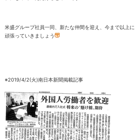
米盛グループ社員一同、新たな仲間を迎え、今まで以上に
頑張っていきましょう
※2019/4/2(火)南日本新聞掲載記事