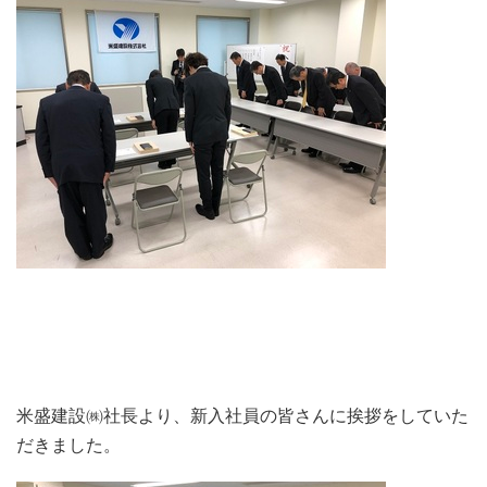
米盛建設㈱社長より、新入社員の皆さんに挨拶をしていた
だきました。