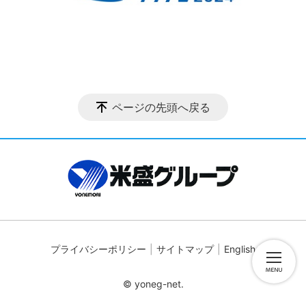
ページの先頭へ戻る
プライバシーポリシー
サイトマップ
English
© yoneg-net.