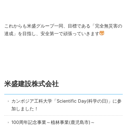
これからも米盛グループ一同、目標である「完全無災害の
達成」を目指し、安全第一で頑張っていきます
米盛建設株式会社
カンボジア工科大学「Scientific Day(科学の日)」に参
加しました！
100周年記念事業～植林事業(鹿児島市)～