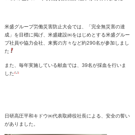
米盛グループ労働災害防止大会では、「完全無災害の達
成」を目標に掲げ、米盛建設㈱をはじめとする米盛グルー
プ社員や協力会社、来賓の方々など約290名が参加しまし
た
また、毎年実施している献血では、39名が採血を行いま
した
日研高圧平和キドウ㈱代表取締役社長による、安全の誓い
がありました。