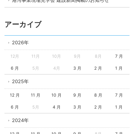
港湾事業現場見学会 建設新聞掲載のお知らせ
アーカイブ
2026年
12月
11月
10月
9月
8月
7 月
6 月
5月
4月
3 月
2 月
1 月
2025年
12 月
11 月
10 月
9 月
8 月
7 月
6 月
5月
4 月
3 月
2 月
1 月
2024年
12 月
11 月
10 月
9 月
8月
7 月