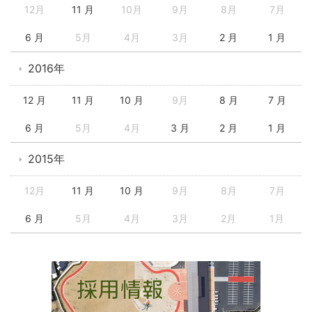
12月
11 月
10月
9月
8月
7月
6 月
5月
4月
3月
2 月
1 月
2016年
12 月
11 月
10 月
9月
8 月
7 月
6 月
5月
4月
3 月
2 月
1 月
2015年
12月
11 月
10 月
9月
8月
7月
6 月
5月
4月
3月
2月
1月