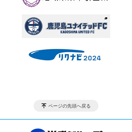
ページの先頭へ戻る