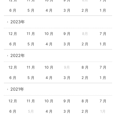
6 月
5 月
4 月
3 月
2 月
1 月
2023年
12 月
11 月
10 月
9 月
8月
7 月
6 月
5 月
4 月
3 月
2 月
1 月
2022年
12 月
11 月
10 月
9月
8 月
7 月
6 月
5 月
4 月
3 月
2 月
1 月
2021年
12 月
11 月
10 月
9 月
8 月
7 月
6 月
5月
4 月
3 月
2 月
1月