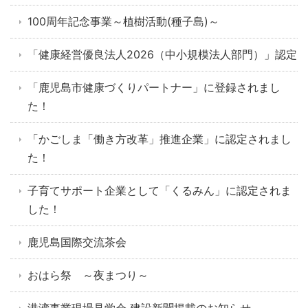
100周年記念事業～植樹活動(種子島)～
「健康経営優良法人2026（中小規模法人部門）」認定
「鹿児島市健康づくりパートナー」に登録されまし
た！
「かごしま「働き方改革」推進企業」に認定されまし
た！
子育てサポート企業として「くるみん」に認定されま
した！
鹿児島国際交流茶会
おはら祭 ～夜まつり～