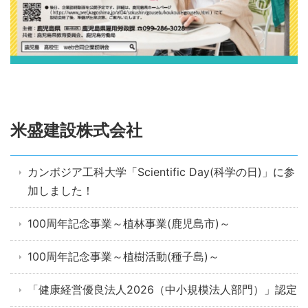
米盛建設株式会社
カンボジア工科大学「Scientific Day(科学の日)」に参
加しました！
100周年記念事業～植林事業(鹿児島市)～
100周年記念事業～植樹活動(種子島)～
「健康経営優良法人2026（中小規模法人部門）」認定