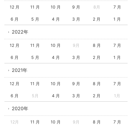
12 月
11 月
10 月
9 月
8月
7 月
6 月
5 月
4 月
3 月
2 月
1 月
2022年
12 月
11 月
10 月
9月
8 月
7 月
6 月
5 月
4 月
3 月
2 月
1 月
2021年
12 月
11 月
10 月
9 月
8 月
7 月
6 月
5月
4 月
3 月
2 月
1月
2020年
12月
11 月
10 月
9月
8 月
7 月