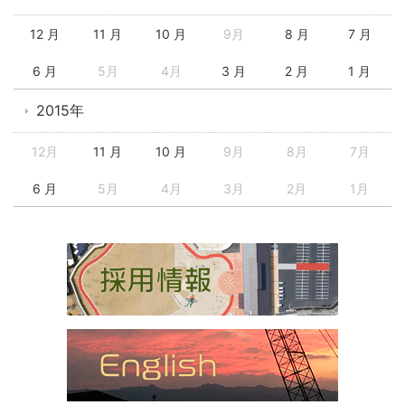
12 月
11 月
10 月
9月
8 月
7 月
6 月
5月
4月
3 月
2 月
1 月
2015年
12月
11 月
10 月
9月
8月
7月
6 月
5月
4月
3月
2月
1月