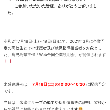
ご参加いただいた皆様、ありがとうございまし
た。
令和2年7月18日(土)～19日(日)にて、2021年3月に卒業予
定の高校生とその保護者及び就職指導担当者を対象とし
た、鹿児島県主催「Web合同企業説明会」が開催されます
米盛建設㈱は、
7月18日(土)の10:00〜10:20
に配信予定
です。
当日は、米盛グループの概要や採用情報等の説明、皆様か
らの質問にお答え出来ればと考えています