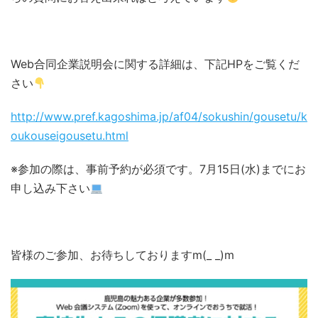
Web合同企業説明会に関する詳細は、下記HPをご覧くだ
さい
http://www.pref.kagoshima.jp/af04/sokushin/gousetu/k
oukouseigousetu.html
※参加の際は、事前予約が必須です。7月15日(水)までにお
申し込み下さい
皆様のご参加、お待ちしておりますm(_ _)m