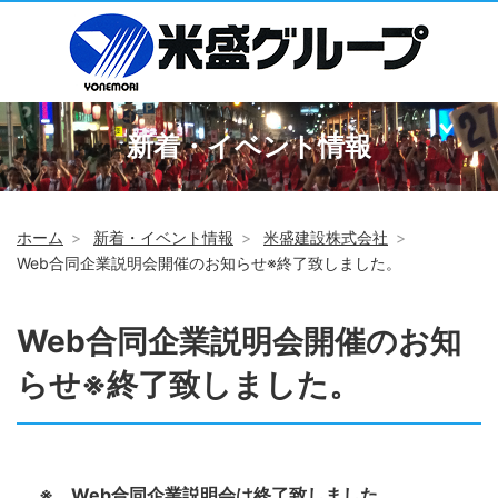
新着・イベント情報
ホーム
新着・イベント情報
米盛建設株式会社
Web合同企業説明会開催のお知らせ※終了致しました。
Web合同企業説明会開催のお知
らせ※終了致しました。
※ Web合同企業説明会は終了致しました。